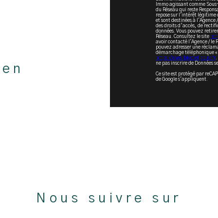
Immo agissant comme Sous-tr
du Réseau qui reste Respons
repose sur l'intérêt légitim
et sont destinées à l'Agence 
des droits d’accès, de rectif
données. Vous pouvez retire
Réseau. Consultez le site
http
avoir contacté l'Agence / le 
pouvez adresser une réclamat
démarchage téléphonique « Bl
https://www.bloctel.gouv.fr
.
ne pas inscrire de Données se
ien
Ce site est protégé par reCA
de Google s'appliquent.
Nous suivre sur