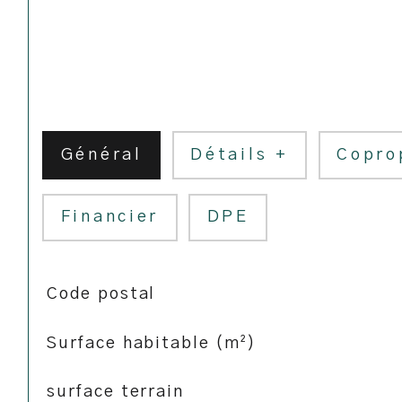
Général
Détails +
Copro
Financier
DPE
TRAD_SIROCCO_Caracteristique
Valeurs
Code postal
Surface habitable (m²)
surface terrain