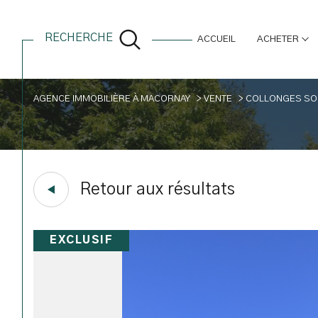
RECHERCHE
ACCUEIL
ACHETER
estimation
biens à la vente
spécia
AGENCE IMMOBILIÈRE À MACORNAY
VENTE
COLLONGES SO
Acheter
Est
de l'ancien
1
TYPE DE BIEN
de l'ancien
Retour aux résultats
du neuf
Maison
74160 - Collonges-s
EXCLUSIF