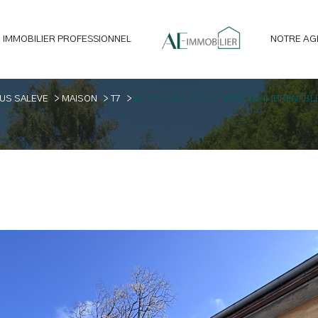
IMMOBILIER PROFESSIONNEL
NOTRE AG
liste en construction et rénovation
biens vendus
Voir les
1
annonces
US SALEVE
MAISON
T7
BATISSE DE CARACTERE VUE IMPRENABL
imer
1
LOCALISATION
BUDGET
ous-Salève
7 Pièces