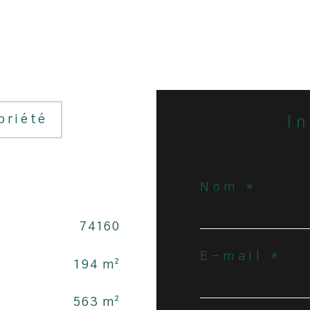
priété
i
Nom *
74160
E-mail *
194 m²
563 m²