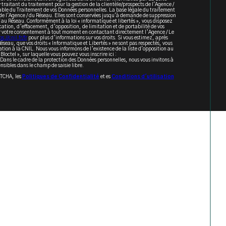
aitant du traitement pour la gestion de la clientèle/prospects de l'Agence /
able du Traitement de vos Données personnelles. La base légale du traitement
e de l'Agence / du Réseau. Elles sont conservées jusqu'à demande de suppression
/ au Réseau. Conformément à la loi « informatique et libertés », vous disposez
ication, d’effacement, d’opposition, de limitation et de portabilité de vos
r votre consentement à tout moment en contactant directement l’Agence / Le
s://cnil.fr/fr
pour plus d’informations sur vos droits. Si vous estimez, après
Réseau, que vos droits « Informatique et Libertés » ne sont pas respectés, vous
ion à la CNIL. Nous vous informons de l’existence de la liste d'opposition au
octel », sur laquelle vous pouvez vous inscrire ici :
 Dans le cadre de la protection des Données personnelles, nous vous invitons à
nsibles dans le champ de saisie libre.
PTCHA, les
Politiques de Confidentialité
et es
Conditions d'utilisation