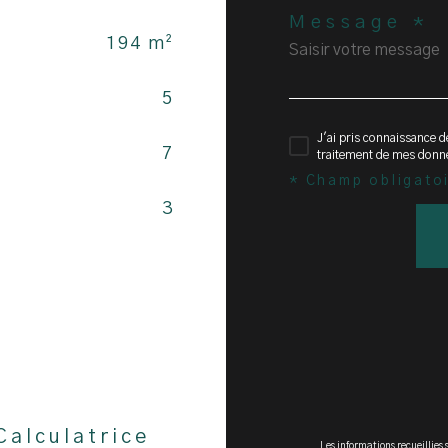
Message *
194 m²
5
J'ai pris connaissance de
7
traitement de mes donn
* Champ obligato
3
Calculatrice
Les informations recueillies 