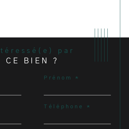
ntéressé(e) par
CE BIEN ?
Prénom *
Téléphone *