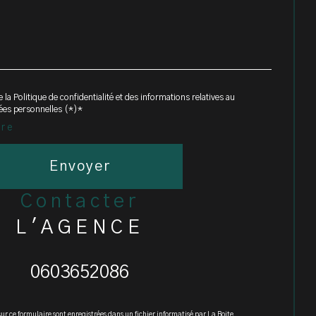
 la Politique de confidentialité et des informations relatives au
ées personnelles (*)*
ire
Envoyer
contacter
L'AGENCE
0603652086
sur ce formulaire sont enregistrées dans un fichier informatisé par La Boite