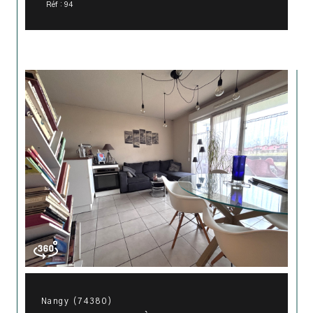
Réf : 94
Nangy (74380)