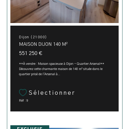
Dijon (21000)
MAISON DIJON 140 M²
551 250 €
**À vendre : Maison spacieuse à Dijon - Quartier Arsenal**
Découvrez cette charmante maison de 140 m² située dans le
quartier prisé de l'Arsenal à...
Sélectionner
Réf : 9