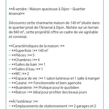
**À vendre : Maison spacieuse à Dijon - Quartier 
Arsenal**
Découvrez cette charmante maison de 140 m² située dans 
le quartier prisé de l'Arsenal à Dijon. Nichée sur un terrain 
de 840 m², cette propriété offre un cadre de vie agréable 
et convivial.
**Caractéristiques de la maison :**
- **Superficie :** 140 m²
- **Pièces :** 5
- **Chambres :** 4
- **Salles de bain :** 1
- **Salles d'eau :** 1
- **WC :** 2
- **Espace de vie :** 1 salon lumineux et 1 salle à manger
- **Cuisine :** Fonctionnelle et bien agencée
- **Buanderie :** Pratique pour le quotidien
- **Balcon :** Idéal pour profiter des beaux jours
**À l'extérieur :**
- **Emplacements de stationnement :** 2 garages et 2 