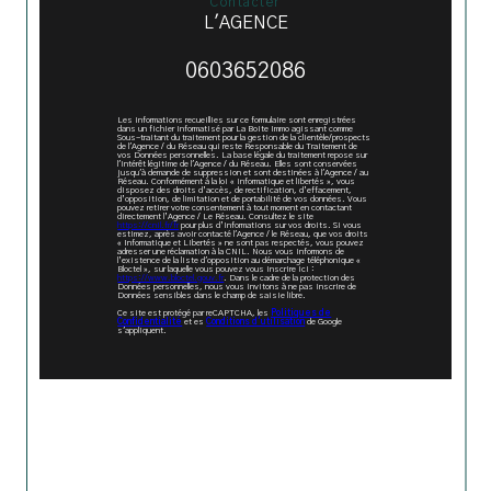
contacter
L'AGENCE
0603652086
Les informations recueillies sur ce formulaire sont enregistrées
dans un fichier informatisé par La Boite Immo agissant comme
Sous-traitant du traitement pour la gestion de la clientèle/prospects
de l'Agence / du Réseau qui reste Responsable du Traitement de
vos Données personnelles. La base légale du traitement repose sur
l'intérêt légitime de l'Agence / du Réseau. Elles sont conservées
jusqu'à demande de suppression et sont destinées à l'Agence / au
Réseau. Conformément à la loi « informatique et libertés », vous
disposez des droits d’accès, de rectification, d’effacement,
d’opposition, de limitation et de portabilité de vos données. Vous
pouvez retirer votre consentement à tout moment en contactant
directement l’Agence / Le Réseau. Consultez le site
https://cnil.fr/fr
pour plus d’informations sur vos droits. Si vous
estimez, après avoir contacté l'Agence / le Réseau, que vos droits
« Informatique et Libertés » ne sont pas respectés, vous pouvez
adresser une réclamation à la CNIL. Nous vous informons de
l’existence de la liste d'opposition au démarchage téléphonique «
Bloctel », sur laquelle vous pouvez vous inscrire ici :
https://www.bloctel.gouv.fr
. Dans le cadre de la protection des
Données personnelles, nous vous invitons à ne pas inscrire de
Données sensibles dans le champ de saisie libre.
Ce site est protégé par reCAPTCHA, les
Politiques de
Confidentialité
et es
Conditions d'utilisation
de Google
s'appliquent.