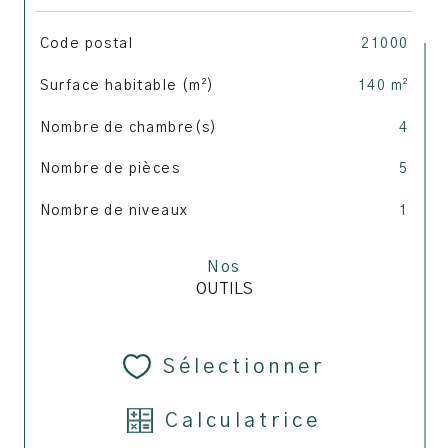
TRAD_SIROCCO_Caracteristique
Valeurs
Code postal
21000
Surface habitable (m²)
140 m²
Nombre de chambre(s)
4
Nombre de pièces
5
Nombre de niveaux
1
Nos
OUTILS
Sélectionner
Calculatrice